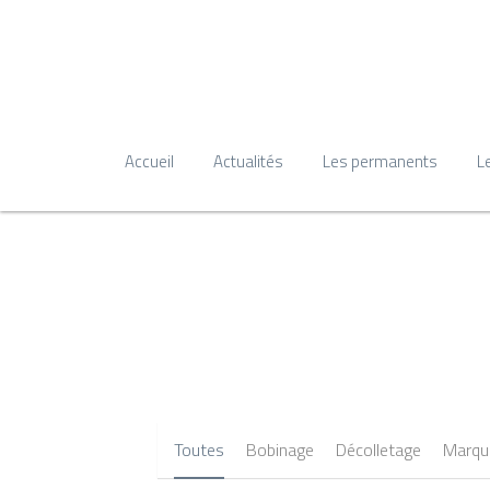
Accueil
Actualités
Les permanents
L
Toutes
Bobinage
Décolletage
Marqua