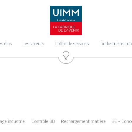
es élus
Les valeurs
L'offre de services
L'industrie recrut
ge industriel
Contrôle 3D
Rechargement matière
BE - Conc