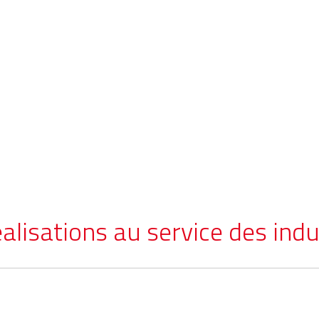
alisations au service des indu