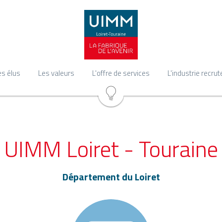
es élus
Les valeurs
L'offre de services
L'industrie recrut
UIMM Loiret - Touraine
Département du Loiret