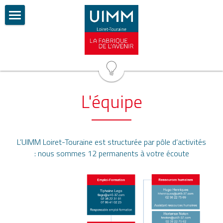
Accueil
Actualités
Les permanents
L'équipe
Les élus
Les valeurs
L’UIMM Loiret-Touraine est structurée par pôle d’activités 
L'offre de services
: nous sommes 12 permanents à votre écoute
L'industrie recrute
Les partenaires
Contactez-nous