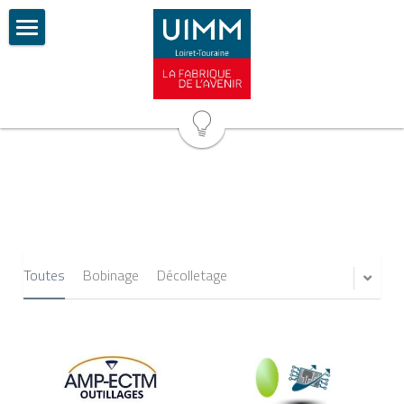
Accueil
Actualités
Les permanents
Les élus
Les valeurs
L'offre de services
Toutes
Bobinage
Décolletage
L'industrie recrute
Les partenaires
Contactez-nous